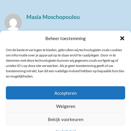
Masia Moschopoulou
Beheer toestemming
Om de beste ervaringen te bieden, gebruiken wij technologieën zoals cookies
om informatie over je apparaat op te slaan en/of te raadplegen. Door in te
stemmen met deze technologieën kunnen wij gegevens zoals surfgedrag of
unieke ID's op deze site verwerken. Als je geen toestemming geeft of uw
toestemming intrekt, kan dit een nadelige invloed hebben op bepaalde functies
en mogelijkheden.
Accepteren
Gerelateerde berichten
Weigeren
Bekijk voorkeuren