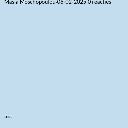
Masia Moschopoulou
·
06-02-2025
·
0 reacties
test