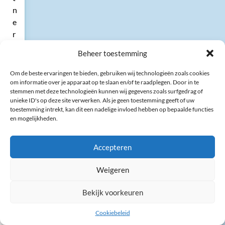
n
e
r
i
Beheer toestemming
n
d
Om de beste ervaringen te bieden, gebruiken wij technologieën zoals cookies
i
om informatie over je apparaat op te slaan en/of te raadplegen. Door in te
stemmen met deze technologieën kunnen wij gegevens zoals surfgedrag of
e
unieke ID's op deze site verwerken. Als je geen toestemming geeft of uw
n
toestemming intrekt, kan dit een nadelige invloed hebben op bepaalde functies
d
en mogelijkheden.
e
d
Accepteren
e
o
Weigeren
o
r
Bekijk voorkeuren
z
Cookiebeleid
a