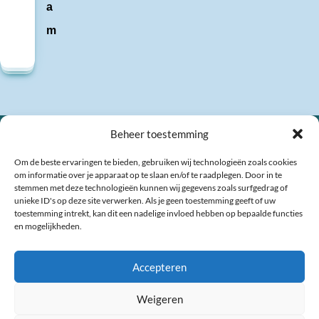
a
m
Beheer toestemming
Om de beste ervaringen te bieden, gebruiken wij technologieën zoals cookies
om informatie over je apparaat op te slaan en/of te raadplegen. Door in te
stemmen met deze technologieën kunnen wij gegevens zoals surfgedrag of
unieke ID's op deze site verwerken. Als je geen toestemming geeft of uw
toestemming intrekt, kan dit een nadelige invloed hebben op bepaalde functies
en mogelijkheden.
Veel gestelde vragen
Contact
Links
Accepteren
Weigeren