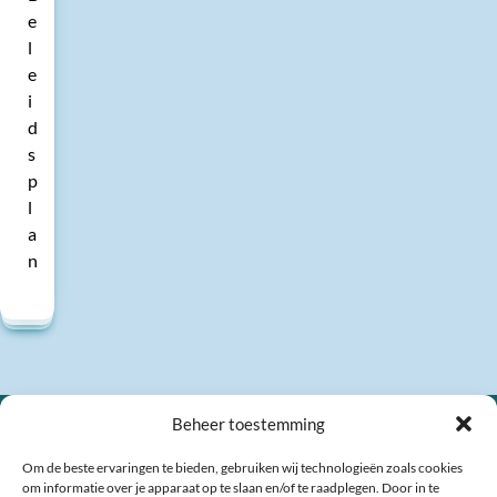
e
l
e
i
d
s
p
l
a
n
Beheer toestemming
Om de beste ervaringen te bieden, gebruiken wij technologieën zoals cookies
om informatie over je apparaat op te slaan en/of te raadplegen. Door in te