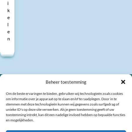
i
k
e
l
e
n
Beheer toestemming
Om de beste ervaringen te bieden, gebruiken wij technologieën zoals cookies
om informatie over je apparaat op te slaan en/of te raadplegen. Door in te
stemmen met deze technologieën kunnen wij gegevens zoals surfgedrag of
unieke ID's op deze site verwerken. Als je geen toestemming geeft of uw
toestemming intrekt, kan dit een nadelige invloed hebben op bepaalde functies
en mogelijkheden.
Veel gestelde vragen
Contact