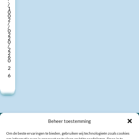
:
/
1
0
0
2
/
/
0
2
2
0
/
2
2
6
0
2
6
Beheer toestemming
Om de beste ervaringen te bieden, gebruiken wij technologieën zoals cookies
om informatie over je apparaat op te slaan en/of te raadplegen. Door in te