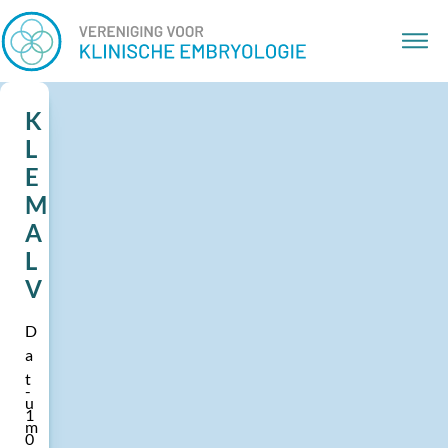
K
L
E
M
A
L
V
D
a
t
u
1
m
0