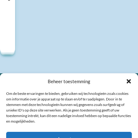
Beheer toestemming
Om de beste ervaringen te bieden, gebruiken wij technologieën zoals cookies
om informatie over je apparaat op te slaan en/of te raadplegen. Door in te
stemmen met deze technologieën kunnen wij gegevens zoals surfgedrag of
unieke ID's op deze site verwerken. Als je geen toestemming geeft of uw
toestemming intrekt, kan dit een nadelige invloed hebben op bepaalde functies
en mogelijkheden.
Veel gestelde vragen
Contact
Links